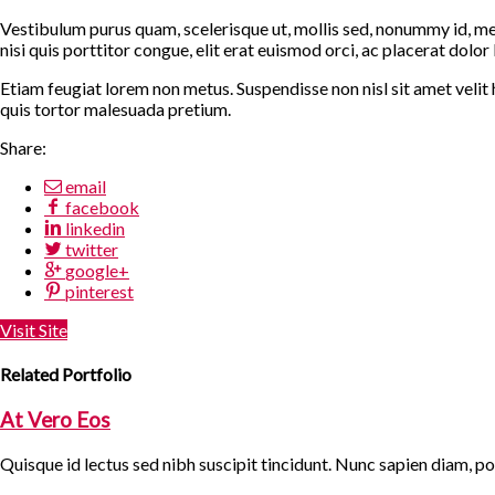
Vestibulum purus quam, scelerisque ut, mollis sed, nonummy id, met
nisi quis porttitor congue, elit erat euismod orci, ac placerat dolor l
Etiam feugiat lorem non metus. Suspendisse non nisl sit amet velit
quis tortor malesuada pretium.
Share:
email
facebook
linkedin
twitter
google+
pinterest
Visit Site
Related Portfolio
At Vero Eos
Quisque id lectus sed nibh suscipit tincidunt. Nunc sapien diam, por