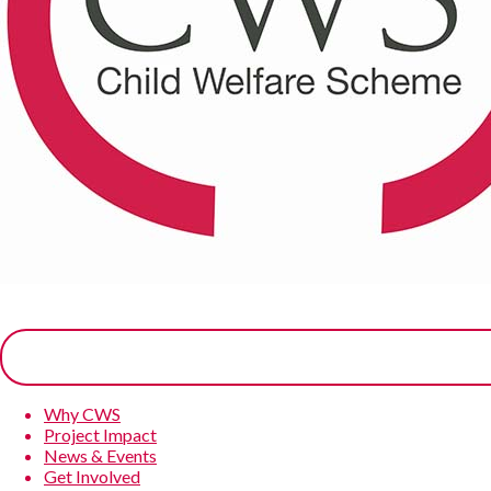
Why CWS
Project Impact
News & Events
Get Involved