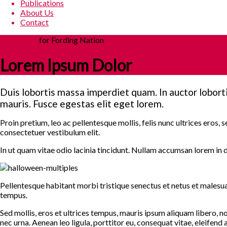
Publications
About Us
Contact
Inspiration
for
Fording Nation
Lorem Ipsum Dolor
Duis lobortis massa imperdiet quam. In auctor lobort
mauris. Fusce egestas elit eget lorem.
Proin pretium, leo ac pellentesque mollis, felis nunc ultrices eros
consectetuer vestibulum elit.
In ut quam vitae odio lacinia tincidunt. Nullam accumsan lorem in 
Pellentesque habitant morbi tristique senectus et netus et malesuad
tempus.
Sed mollis, eros et ultrices tempus, mauris ipsum aliquam libero, 
nec urna. Aenean leo ligula, porttitor eu, consequat vitae, eleifend a