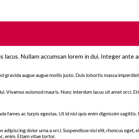
is lacus. Nullam accumsan lorem in dui. Integer ante 
, sed gravida augue augue mollis justo. Duis lobortis massa imperdie
dui. Vivamus euismod mauris. Nunc interdum lacus sit amet orci. Et
a fames ac turpis egestas. Ut id nisl quis enim dignissim sagittis. 
non adipiscing dolor urna a orci. Suspendisse nisl elit, rhoncus eg
c, enim. Etiam vitae tortor.